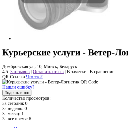
Курьерские услуги - Ветер-Ло
Домбровская ул., 10, Минск, Беларусь
4.5
3 отзывов
|
Оставить отзыв
|
В заметки
|
В сравнение
QR Ссылка
Что это?
Нашли ошибку?
Поднять в топ
Количество просмотров:
За сегодня:
0
За неделю:
0
За месяц:
1
За все время:
6