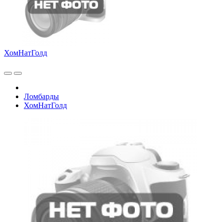
ХомНатГолд
Ломбарды
ХомНатГолд