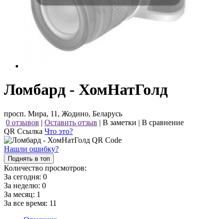
Ломбард - ХомНатГолд
просп. Мира, 11, Жодино, Беларусь
0 отзывов
|
Оставить отзыв
|
В заметки
|
В сравнение
QR Ссылка
Что это?
Нашли ошибку?
Поднять в топ
Количество просмотров:
За сегодня:
0
За неделю:
0
За месяц:
1
За все время:
11