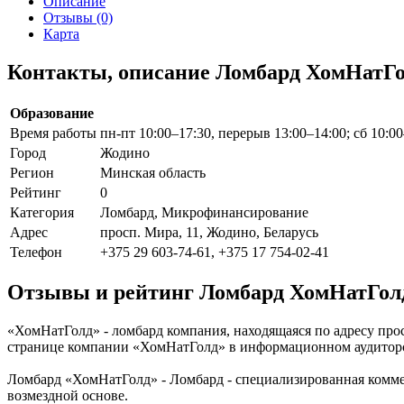
Описание
Отзывы (0)
Карта
Контакты, описание Ломбард ХомНатГ
Образование
Время работы
пн-пт 10:00–17:30, перерыв 13:00–14:00; сб 10:0
Город
Жодино
Регион
Минская область
Рейтинг
0
Категория
Ломбард, Микрофинансирование
Адрес
просп. Мира, 11, Жодино, Беларусь
Телефон
+375 29 603-74-61, +375 17 754-02-41
Отзывы и рейтинг Ломбард ХомНатГол
«ХомНатГолд» - ломбард компания, находящаяся по адресу прос
странице компании «ХомНатГолд» в информационном аудиторс
Ломбард «ХомНатГолд» - Ломбард - специализированная комме
возмездной основе.