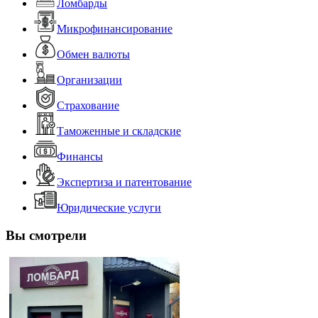
Ломбарды
Микрофинансирование
Обмен валюты
Организации
Страхование
Таможенные и складские
Финансы
Экспертиза и патентование
Юридические услуги
Вы смотрели