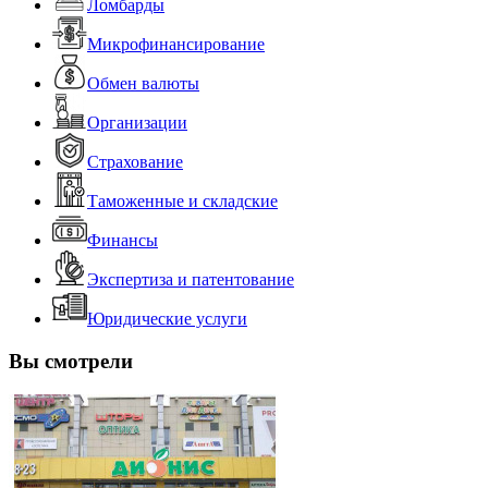
Ломбарды
Микрофинансирование
Обмен валюты
Организации
Страхование
Таможенные и складские
Финансы
Экспертиза и патентование
Юридические услуги
Вы смотрели