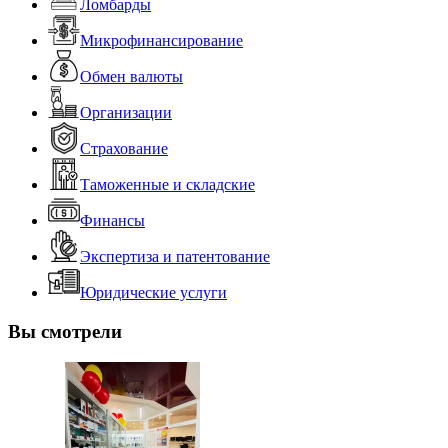
Ломбарды
Микрофинансирование
Обмен валюты
Организации
Страхование
Таможенные и складские
Финансы
Экспертиза и патентование
Юридические услуги
Вы смотрели