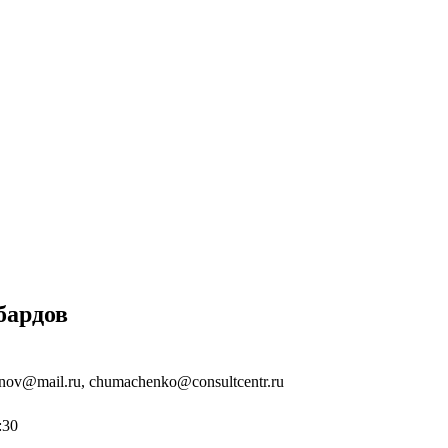
бардов
nov@mail.ru, chumachenko@consultcentr.ru
:30