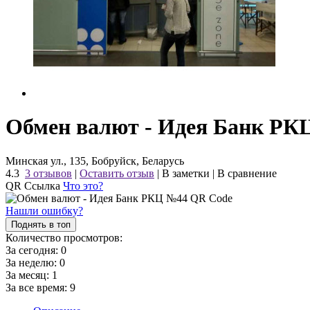
Обмен валют - Идея Банк РК
Минская ул., 135, Бобруйск, Беларусь
4.3
3 отзывов
|
Оставить отзыв
|
В заметки
|
В сравнение
QR Ссылка
Что это?
Нашли ошибку?
Поднять в топ
Количество просмотров:
За сегодня:
0
За неделю:
0
За месяц:
1
За все время:
9