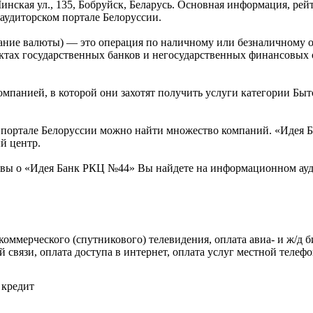
нская ул., 135, Бобруйск, Беларусь. Основная информация, рей
удиторском портале Белоруссии.
ание валюты) — это операция по наличному или безналичному о
тах государственных банков и негосударственных финансовых 
омпанией, в которой они захотят получить услуги категории Бы
портале Белоруссии можно найти множество компаний. «Идея Ба
й центр.
ывы о «Идея Банк РКЦ №44» Вы найдете на информационном ауд
оммерческого (спутникового) телевидения, оплата авиа- и ж/д б
 связи, оплата доступа в интернет, оплата услуг местной телефо
 кредит