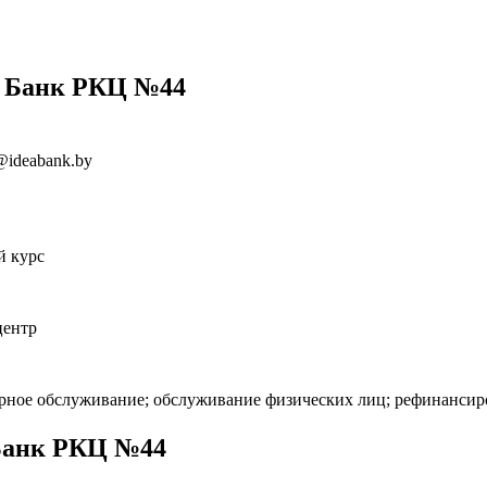
я Банк РКЦ №44
r@ideabank.by
й курс
центр
арное обслуживание; обслуживание физических лиц; рефинансир
Банк РКЦ №44