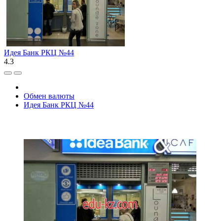
Идея Банк РКЦ №44
4.3
Обмен валюты
Идея Банк РКЦ №44