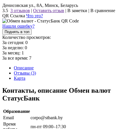
Денисовская ул., 8А, Минск, Беларусь
3.5
3 отзывов
|
Оставить отзыв
|
В заметки
|
В сравнение
QR Ссылка
Что это?
Нашли ошибку?
Поднять в топ
Количество просмотров:
За сегодня:
0
За неделю:
0
За месяц:
1
За все время:
7
Описание
Отзывы (3)
Карта
Контакты, описание Обмен валют
СтатусБанк
Образование
Email
corpo@stbank.by
Время
пн-пт 09:00–17:30