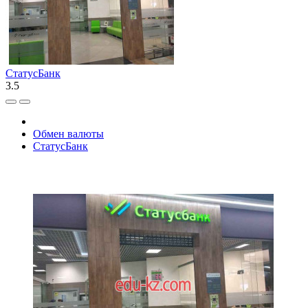
СтатусБанк
3.5
Обмен валюты
СтатусБанк