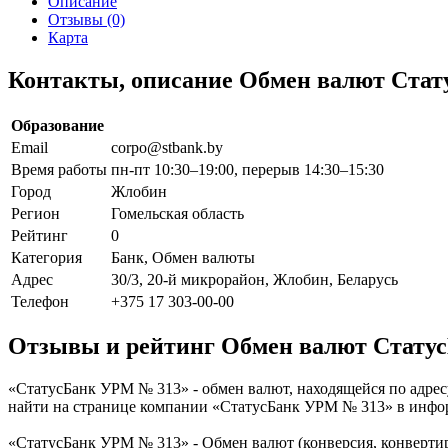
Описание
Отзывы (0)
Карта
Контакты, описание Обмен валют Ста
Образование
Email
corpo@stbank.by
Время работы
пн-пт 10:30–19:00, перерыв 14:30–15:30
Город
Жлобин
Регион
Гомельская область
Рейтинг
0
Категория
Банк, Обмен валюты
Адрес
30/3, 20-й микрорайон, Жлобин, Беларусь
Телефон
+375 17 303-00-00
Отзывы и рейтинг Обмен валют Стату
«СтатусБанк УРМ № 313» - обмен валют, находящейся по адресу
найти на странице компании «СтатусБанк УРМ № 313» в инфо
«СтатусБанк УРМ № 313» - Обмен валют (конверсия, конверти