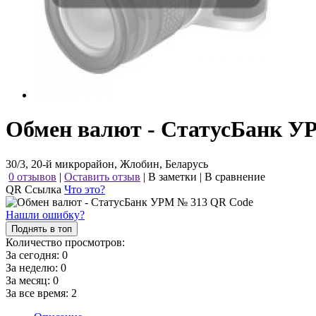
Обмен валют - СтатусБанк У
30/3, 20-й микрорайон, Жлобин, Беларусь
0 отзывов
|
Оставить отзыв
|
В заметки
|
В сравнение
QR Ссылка
Что это?
Нашли ошибку?
Поднять в топ
Количество просмотров:
За сегодня:
0
За неделю:
0
За месяц:
0
За все время:
2