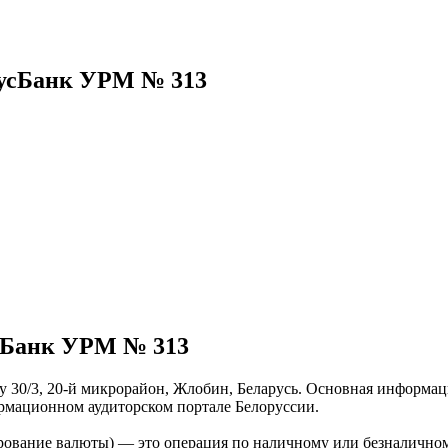
тусБанк УРМ № 313
сБанк УРМ № 313
 30/3, 20-й микрорайон, Жлобин, Беларусь. Основная информаци
рмационном аудиторском портале Белоруссии.
рование валюты) — это операция по наличному или безналичном