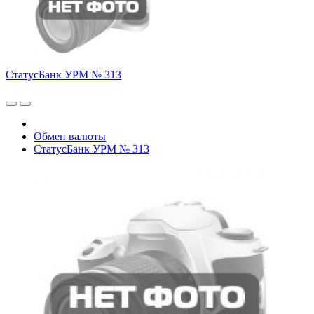
СтатусБанк УРМ № 313
Обмен валюты
СтатусБанк УРМ № 313