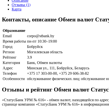
Описание
Отзывы (1)
Карта
Контакты, описание Обмен валют Ста
Образование
Email
corpo@stbank.by
Время работы
пн-пт 10:30–19:00
Город
Бобруйск
Регион
Могилевская область
Рейтинг
3.9
Категория
Банк, Обмен валюты
Адрес
Минская ул., 111, Бобруйск, Беларусь
Телефон
+375 17 303-00-00, +375 29 606-38-82
Особенности
обслуживание физических лиц; обслуживание ю
Отзывы и рейтинг Обмен валют Стату
«СтатусБанк УРМ № 616» - обмен валют, находящейся по адресу
странице компании «СтатусБанк УРМ № 616» в информационно