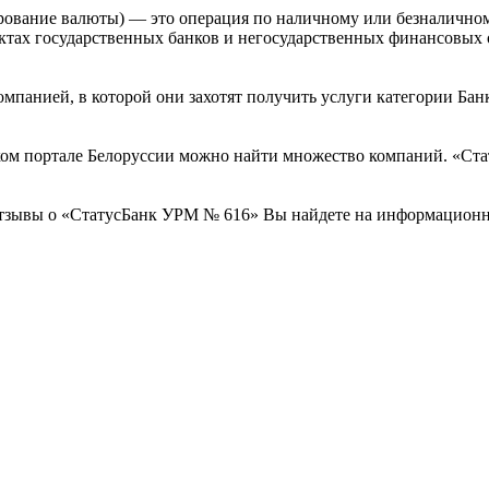
рование валюты) — это операция по наличному или безналичном
тах государственных банков и негосударственных финансовых 
омпанией, в которой они захотят получить услуги категории Бан
ом портале Белоруссии можно найти множество компаний. «Стат
отзывы о «СтатусБанк УРМ № 616» Вы найдете на информационн