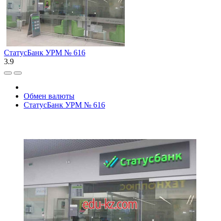
СтатусБанк УРМ № 616
3.9
Обмен валюты
СтатусБанк УРМ № 616