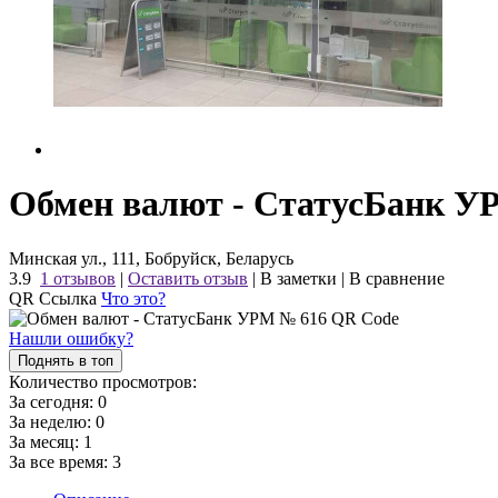
Обмен валют - СтатусБанк У
Минская ул., 111, Бобруйск, Беларусь
3.9
1 отзывов
|
Оставить отзыв
|
В заметки
|
В сравнение
QR Ссылка
Что это?
Нашли ошибку?
Поднять в топ
Количество просмотров:
За сегодня:
0
За неделю:
0
За месяц:
1
За все время:
3