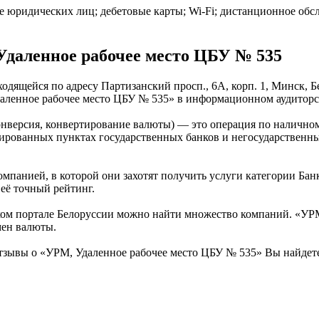
 юридических лиц; дебетовые карты; Wi-Fi; дистанционное об
даленное рабочее место ЦБУ № 535
одящейся по адресу Партизанский просп., 6А, корп. 1, Минск, 
даленное рабочее место ЦБУ № 535» в информационном аудиторс
онверсия, конвертирование валюты) — это операция по налично
зированных пунктах государственных банков и негосударственн
омпанией, в которой они захотят получить услуги категории Бан
её точный рейтинг.
ом портале Белоруссии можно найти множество компаний. «УРМ,
мен валюты.
тзывы о «УРМ, Удаленное рабочее место ЦБУ № 535» Вы найдет