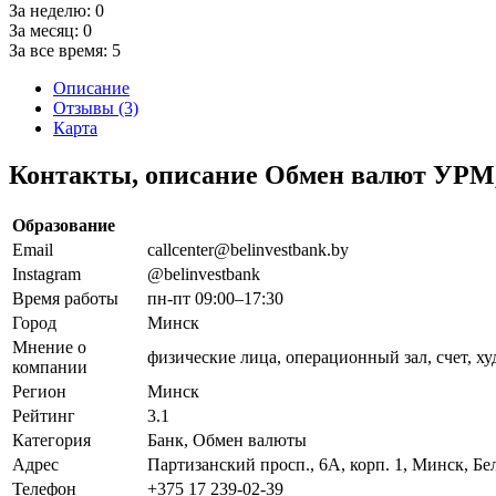
За неделю:
0
За месяц:
0
За все время:
5
Описание
Отзывы (3)
Карта
Контакты, описание Обмен валют УРМ,
Образование
Email
callcenter@belinvestbank.by
Instagram
@belinvestbank
Время работы
пн-пт 09:00–17:30
Город
Минск
Мнение о
физические лица, операционный зал, счет, х
компании
Регион
Минск
Рейтинг
3.1
Категория
Банк, Обмен валюты
Адрес
Партизанский просп., 6А, корп. 1, Минск, Бе
Телефон
+375 17 239-02-39