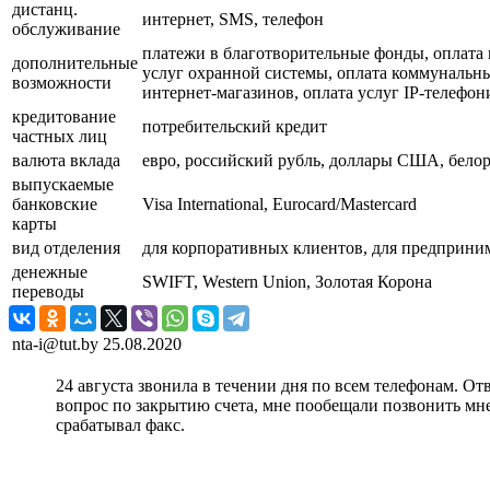
дистанц.
интернет, SMS, телефон
обслуживание
платежи в благотворительные фонды, оплата к
дополнительные
услуг охранной системы, оплата коммунальных
возможности
интернет-магазинов, оплата услуг IP-телефон
кредитование
потребительский кредит
частных лиц
валюта вклада
евро, российский рубль, доллары США, бело
выпускаемые
банковские
Visa International, Eurocard/Mastercard
карты
вид отделения
для корпоративных клиентов, для предприним
денежные
SWIFT, Western Union, Золотая Корона
переводы
nta-i@tut.by
25.08.2020
24 августа звонила в течении дня по всем телефонам. Отв
вопрос по закрытию счета, мне пообещали позвонить мне о
срабатывал факс.