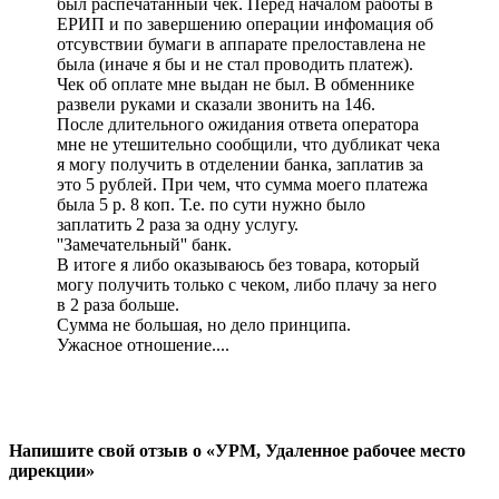
был распечатанный чек. Перед началом работы в
ЕРИП и по завершению операции инфомация об
отсувствии бумаги в аппарате прелоставлена не
была (иначе я бы и не стал проводить платеж).
Чек об оплате мне выдан не был. В обменнике
развели руками и сказали звонить на 146.
После длительного ожидания ответа оператора
мне не утешительно сообщили, что дубликат чека
я могу получить в отделении банка, заплатив за
это 5 рублей. При чем, что сумма моего платежа
была 5 р. 8 коп. Т.е. по сути нужно было
заплатить 2 раза за одну услугу.
''Замечательный'' банк.
В итоге я либо оказываюсь без товара, который
могу получить только с чеком, либо плачу за него
в 2 раза больше.
Сумма не большая, но дело принципа.
Ужасное отношение....
Напишите свой отзыв о «УРМ, Удаленное рабочее место
дирекции»