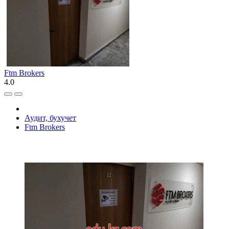
Ftm Brokers
4.0
Аудит, бухучет
Ftm Brokers