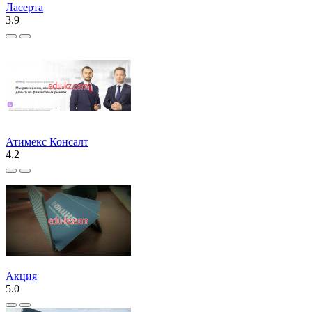
Ласерта
3.9
Атимекс Консалт
4.2
Акция
5.0