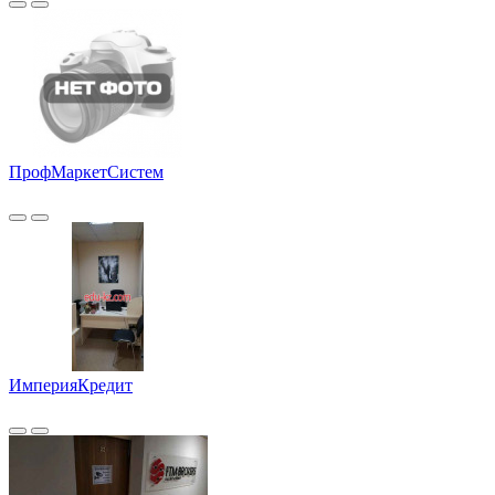
ПрофМаркетСистем
ИмперияКредит