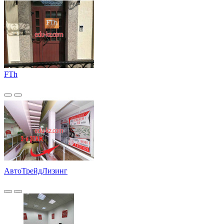
FTh
АвтоТрейдЛизинг