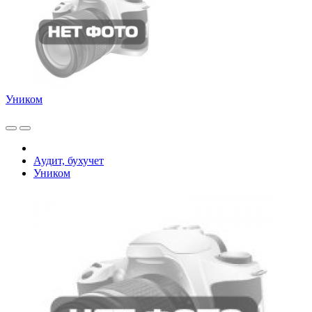
Уником
Аудит, бухучет
Уником