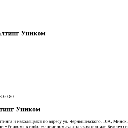
алтинг Уником
8-60-80
тинг Уником
тинга и находящаяся по адресу ул. Чернышевского, 10А, Минск,
нии «Уником» в информационном аудиторском портале Белорусси