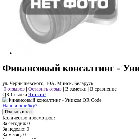
Финансовый консалтинг - Ун
ул. Чернышевского, 10А, Минск, Беларусь
0 отзывов
|
Оставить отзыв
|
В заметки
|
В сравнение
QR Ссылка
Что это?
Нашли ошибку?
Поднять в топ
Количество просмотров:
За сегодня:
0
За неделю:
0
За месяц:
0