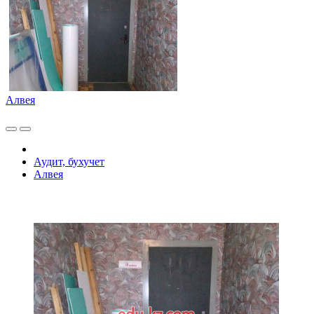
Алвея
Аудит, бухучет
Алвея