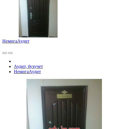
НемигаАудит
Аудит, бухучет
НемигаАудит