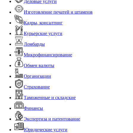
Деловые услуги
Изготовление печатей и штампов
Кадры, консалтинг
Курьерские услуги
Ломбарды
Микрофинансирование
Обмен валюты
Организации
Страхование
Таможенные и складские
Финансы
Экспертиза и патентование
Юридические услуги