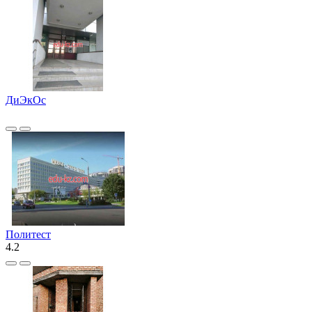
ДиЭкОс
Политест
4.2