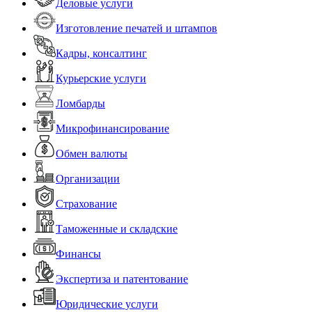
Деловые услуги
Изготовление печатей и штампов
Кадры, консалтинг
Курьерские услуги
Ломбарды
Микрофинансирование
Обмен валюты
Организации
Страхование
Таможенные и складские
Финансы
Экспертиза и патентование
Юридические услуги