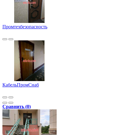
Промтехбезопасность
КабельПромСнаб
Сравнить (0)