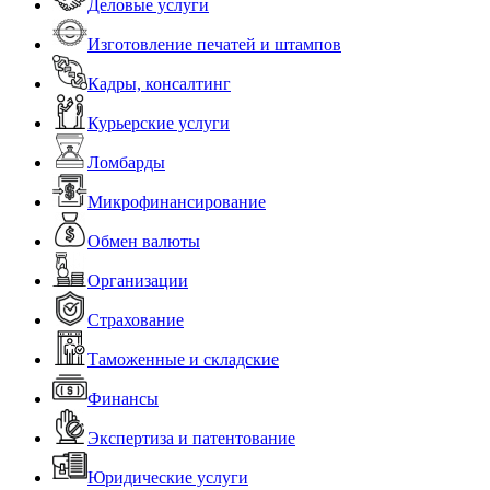
Деловые услуги
Изготовление печатей и штампов
Кадры, консалтинг
Курьерские услуги
Ломбарды
Микрофинансирование
Обмен валюты
Организации
Страхование
Таможенные и складские
Финансы
Экспертиза и патентование
Юридические услуги