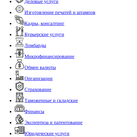
Деловые услуги
Изготовление печатей и штампов
Кадры, консалтинг
Курьерские услуги
Ломбарды
Микрофинансирование
Обмен валюты
Организации
Страхование
Таможенные и складские
Финансы
Экспертиза и патентование
Юридические услуги