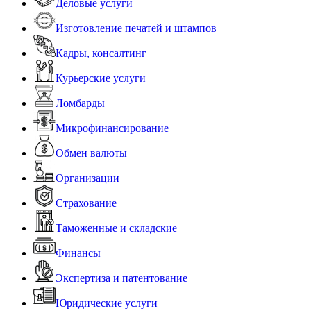
Деловые услуги
Изготовление печатей и штампов
Кадры, консалтинг
Курьерские услуги
Ломбарды
Микрофинансирование
Обмен валюты
Организации
Страхование
Таможенные и складские
Финансы
Экспертиза и патентование
Юридические услуги