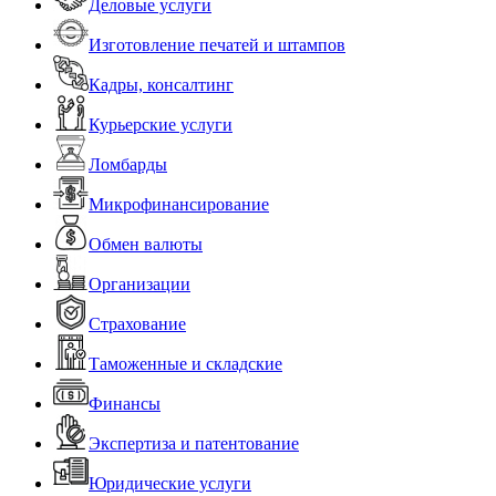
Деловые услуги
Изготовление печатей и штампов
Кадры, консалтинг
Курьерские услуги
Ломбарды
Микрофинансирование
Обмен валюты
Организации
Страхование
Таможенные и складские
Финансы
Экспертиза и патентование
Юридические услуги