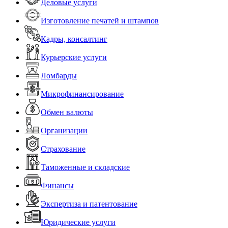
Деловые услуги
Изготовление печатей и штампов
Кадры, консалтинг
Курьерские услуги
Ломбарды
Микрофинансирование
Обмен валюты
Организации
Страхование
Таможенные и складские
Финансы
Экспертиза и патентование
Юридические услуги