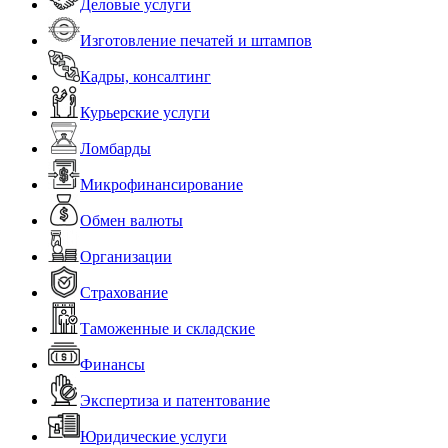
Деловые услуги
Изготовление печатей и штампов
Кадры, консалтинг
Курьерские услуги
Ломбарды
Микрофинансирование
Обмен валюты
Организации
Страхование
Таможенные и складские
Финансы
Экспертиза и патентование
Юридические услуги