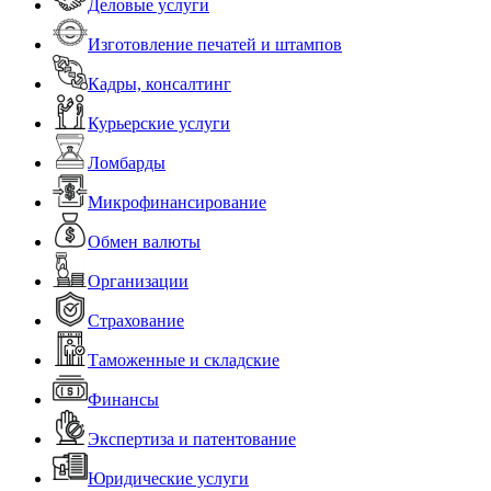
Деловые услуги
Изготовление печатей и штампов
Кадры, консалтинг
Курьерские услуги
Ломбарды
Микрофинансирование
Обмен валюты
Организации
Страхование
Таможенные и складские
Финансы
Экспертиза и патентование
Юридические услуги