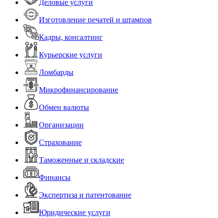
Деловые услуги
Изготовление печатей и штампов
Кадры, консалтинг
Курьерские услуги
Ломбарды
Микрофинансирование
Обмен валюты
Организации
Страхование
Таможенные и складские
Финансы
Экспертиза и патентование
Юридические услуги