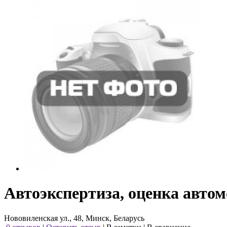
Автоэкспертиза, оценка автом
Нововиленская ул., 48, Минск, Беларусь