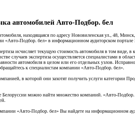
нка автомобилей Авто-Подбор. бел
втомобиля, находящаяся по адресу Нововиленская ул., 48, Минск
ии «Авто-Подбор. бел» в информационном аудиторском портале 
ертиза исчисляет текущую стоимость автомобиля в том виде, в 
тве случаев экспертиза осуществляется специалистами в облас
вности автомобиля в целом или его отдельных узлов. Исправнос
 обращайтесь к специалистам компании «Авто-Подбор. бел».
омпанией, в которой они захотят получить услуги категории Про
Белоруссии можно найти множество компаний. «Авто-Подбор. бе
ей.
мпании «Авто-Подбор. бел» Вы найдете на информационном ауд