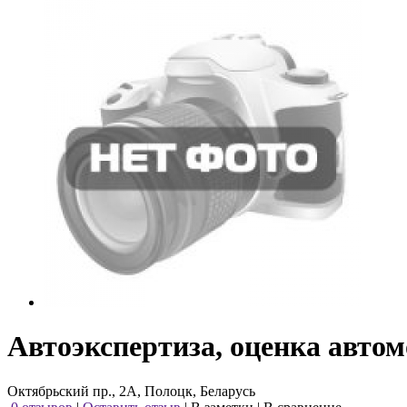
Автоэкспертиза, оценка автом
Октябрьский пр., 2А, Полоцк, Беларусь