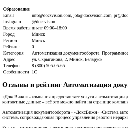
Образование
Email
info@docsvision.com, job@docsvision.com, pr@doc
Instagram
@docsvision
Время работы
пн-пт 09:00–18:00
Город
Минск
Регион
Минск
Рейтинг
0
Категория
Автоматизация документооборота, Программное
Адрес
ул. Скрыганова, 2, Минск, Беларусь
Телефон
8 (800) 505-05-65
Особенности
1С
Отзывы и рейтинг Автоматизация док
«ДоксВижн» - компания предоставляет услуги автоматизации до
контактные данные – всё это можно найти на странице компа
Автоматизация документооборота - «ДоксВижн» -Система авто
система, сопровождающая процесс управления работой иерарх
Если вы хотите помочь другим пользователям определиться с к