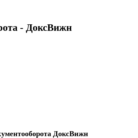
рота - ДоксВижн
кументооборота ДоксВижн