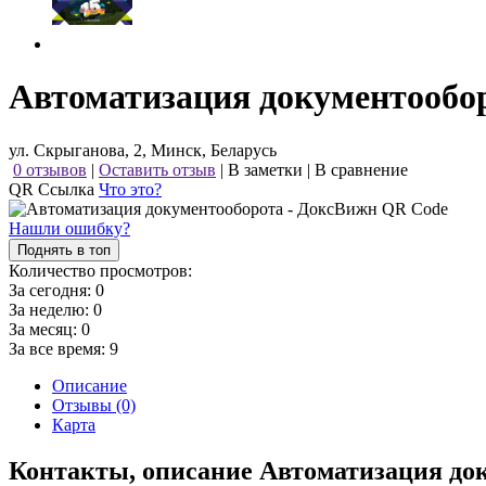
Автоматизация документообо
ул. Скрыганова, 2, Минск, Беларусь
0 отзывов
|
Оставить отзыв
|
В заметки
|
В сравнение
QR Ссылка
Что это?
Нашли ошибку?
Поднять в топ
Количество просмотров:
За сегодня:
0
За неделю:
0
За месяц:
0
За все время:
9
Описание
Отзывы (0)
Карта
Контакты, описание Автоматизация до