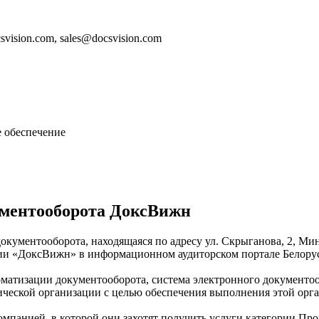
svision.com, sales@docsvision.com
 обеспечение
ументооборота ДоксВижн
кументооборота, находящаяся по адресу ул. Скрыганова, 2, Мин
нии «ДоксВижн» в информационном аудиторском портале Белору
матизации документооборота, система электронного документоо
ической организации с целью обеспечения выполнения этой орг
омпанией, в которой они захотят получить услуги категории Про