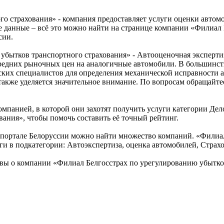
 страхования» - компания предоставляет услуги оценки автомоб
е данные – всё это можно найти на странице компании «Филиал
сии.
убытков транспортного страхования» - Автооценочная экспертиз
средних рыночных цен на аналогичные автомобили. В большинств
ких специалистов для определения механической исправности а
 также уделяется значительное внимание. По вопросам обращайт
омпанией, в которой они захотят получить услуги категории Дел
ания», чтобы помочь составить её точный рейтинг.
портале Белоруссии можно найти множество компаний. «Филиал
уги в подкатегории: Автоэкспертиза, оценка автомобилей, Страх
вы о компании «Филиал Белгосстрах по урегулированию убытко