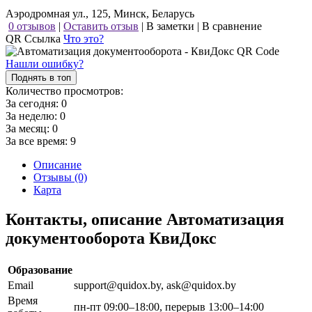
Аэродромная ул., 125, Минск, Беларусь
0 отзывов
|
Оставить отзыв
|
В заметки
|
В сравнение
QR Ссылка
Что это?
Нашли ошибку?
Поднять в топ
Количество просмотров:
За сегодня:
0
За неделю:
0
За месяц:
0
За все время:
9
Описание
Отзывы (0)
Карта
Контакты, описание Автоматизация
документооборота КвиДокс
Образование
Email
support@quidox.by, ask@quidox.by
Время
пн-пт 09:00–18:00, перерыв 13:00–14:00