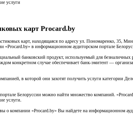
ие услуги
ковых карт Procard.by
астиковых карт, находящаяся по адресу ул. Пономаренко, 35, Ми
ии «Procard.by» в информационном аудиторском портале Белорус
ециальный банковский продукт, используемый для безналичных ра
каждом конкретном случае обеспечивает банк-эмитент — организ
мпанией, в которой они захотят получить услуги категории Дело
ортале Белоруссии можно найти множество компаний. «Procard.b
ие услуги.
вы о компании «Procard.by» Вы найдете на информационном ауд