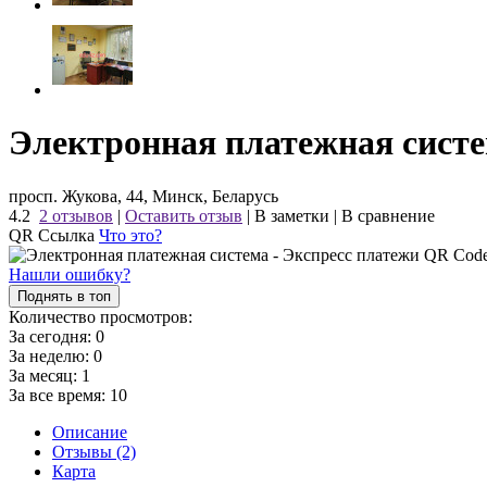
Электронная платежная систе
просп. Жукова, 44, Минск, Беларусь
4.2
2 отзывов
|
Оставить отзыв
|
В заметки
|
В сравнение
QR Ссылка
Что это?
Нашли ошибку?
Поднять в топ
Количество просмотров:
За сегодня:
0
За неделю:
0
За месяц:
1
За все время:
10
Описание
Отзывы (2)
Карта