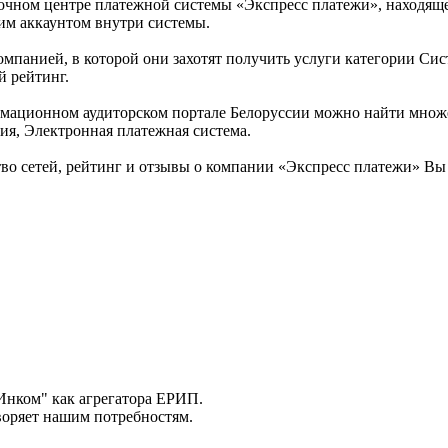
чном центре платежной системы «Экспресс платежи», находящем
им аккаунтом внутри системы.
омпанией, в которой они захотят получить услуги категории Сист
й рейтинг.
рмационном аудиторском портале Белоруссии можно найти множе
ния, Электронная платежная система.
во сетей, рейтинг и отзывы о компании «Экспресс платежи» Вы
нком" как агрегатора ЕРИП.
воряет нашим потребностям.