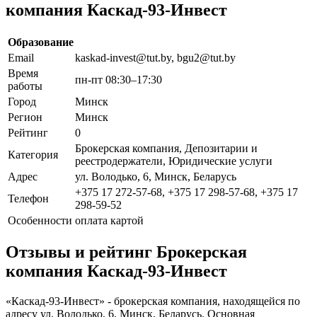
компания Каскад-93-Инвест
Образование
Email
kaskad-invest@tut.by, bgu2@tut.by
Время
пн-пт 08:30–17:30
работы
Город
Минск
Регион
Минск
Рейтинг
0
Брокерская компания, Депозитарии и
Категория
реестродержатели, Юридические услуги
Адрес
ул. Володько, 6, Минск, Беларусь
+375 17 272-57-68, +375 17 298-57-68, +375 17
Телефон
298-59-52
Особенности
оплата картой
Отзывы и рейтинг Брокерская
компания Каскад-93-Инвест
«Каскад-93-Инвест» - брокерская компания, находящейся по
адресу ул. Володько, 6, Минск, Беларусь. Основная