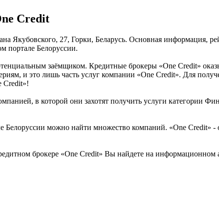
ne Credit
вана Якубовского, 27, Горки, Беларусь. Основная информация, р
м портале Белоруссии.
отенциальным заёмщиком. Кредитные брокеры «One Credit» оказы
иям, и это лишь часть услуг компании «One Credit». Для получ
 Credit»!
омпанией, в которой они захотят получить услуги категории Фина
Белоруссии можно найти множество компаний. «One Credit» - од
едитном брокере «One Credit» Вы найдете на информационном а