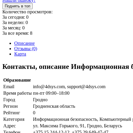
Нашли ошибку?
Поднять в топ
Количество просмотров:
За сегодня:
0
За неделю:
0
За месяц:
0
За все время:
8
Описание
Отзывы (0)
Карта
Контакты, описание Информационная 
Образование
Email
info@4dsys.com, support@4dsys.com
Время работы
пн-пт 09:00–18:00
Город
Гродно
Регион
Гродненская область
Рейтинг
0
Категория
Информационная безопасность, Компьютерный 
Адрес
ул. Максима Горького, 91, Гродно, Беларусь
Телефон
+375 15 244-12-12, +375 29 649-47-47