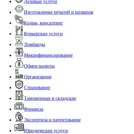
Деловые услуги
Изготовление печатей и штампов
Кадры, консалтинг
Курьерские услуги
Ломбарды
Микрофинансирование
Обмен валюты
Организации
Страхование
Таможенные и складские
Финансы
Экспертиза и патентование
Юридические услуги