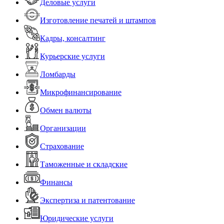
Деловые услуги
Изготовление печатей и штампов
Кадры, консалтинг
Курьерские услуги
Ломбарды
Микрофинансирование
Обмен валюты
Организации
Страхование
Таможенные и складские
Финансы
Экспертиза и патентование
Юридические услуги