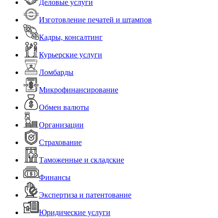
Деловые услуги
Изготовление печатей и штампов
Кадры, консалтинг
Курьерские услуги
Ломбарды
Микрофинансирование
Обмен валюты
Организации
Страхование
Таможенные и складские
Финансы
Экспертиза и патентование
Юридические услуги