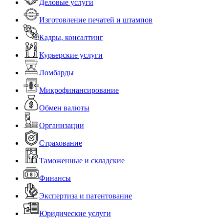
Деловые услуги
Изготовление печатей и штампов
Кадры, консалтинг
Курьерские услуги
Ломбарды
Микрофинансирование
Обмен валюты
Организации
Страхование
Таможенные и складские
Финансы
Экспертиза и патентование
Юридические услуги