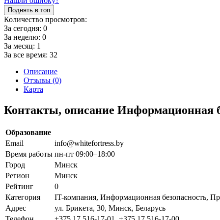
Нашли ошибку?
Поднять в топ
Количество просмотров:
За сегодня:
0
За неделю:
0
За месяц:
1
За все время:
32
Описание
Отзывы (0)
Карта
Контакты, описание Информационная б
Образование
Email
info@whitefortress.by
Время работы
пн-пт 09:00–18:00
Город
Минск
Регион
Минск
Рейтинг
0
Категория
IT-компания, Информационная безопасность, П
Адрес
ул. Брикета, 30, Минск, Беларусь
Телефон
+375 17 516-17-01, +375 17 516-17-00