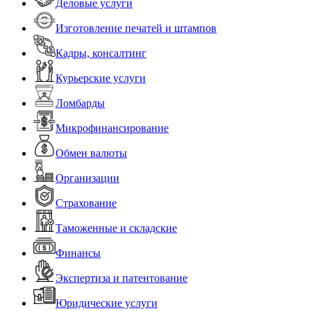
Деловые услуги
Изготовление печатей и штампов
Кадры, консалтинг
Курьерские услуги
Ломбарды
Микрофинансирование
Обмен валюты
Организации
Страхование
Таможенные и складские
Финансы
Экспертиза и патентование
Юридические услуги