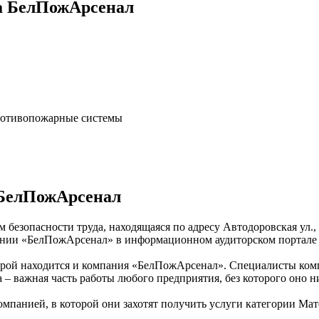
да БелПожАрсенал
Противопожарные системы
 БелПожАрсенал
 безопасности труда, находящаяся по адресу Автодоровская ул.,
пании «БелПожАрсенал» в информационном аудиторском портале
оторой находится и компания «БелПожАрсенал». Специалисты ком
да – важная часть работы любого предприятия, без которого оно
омпанией, в которой они захотят получить услуги категории Мат