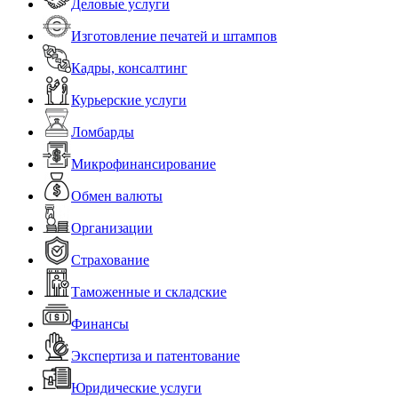
Деловые услуги
Изготовление печатей и штампов
Кадры, консалтинг
Курьерские услуги
Ломбарды
Микрофинансирование
Обмен валюты
Организации
Страхование
Таможенные и складские
Финансы
Экспертиза и патентование
Юридические услуги