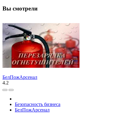
Вы смотрели
БелПожАрсенал
4.2
Безопасность бизнеса
БелПожАрсенал