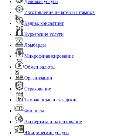
Деловые услуги
Изготовление печатей и штампов
Кадры, консалтинг
Курьерские услуги
Ломбарды
Микрофинансирование
Обмен валюты
Организации
Страхование
Таможенные и складские
Финансы
Экспертиза и патентование
Юридические услуги