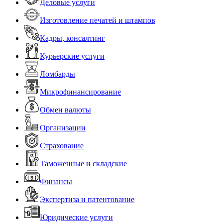
Деловые услуги
Изготовление печатей и штампов
Кадры, консалтинг
Курьерские услуги
Ломбарды
Микрофинансирование
Обмен валюты
Организации
Страхование
Таможенные и складские
Финансы
Экспертиза и патентование
Юридические услуги