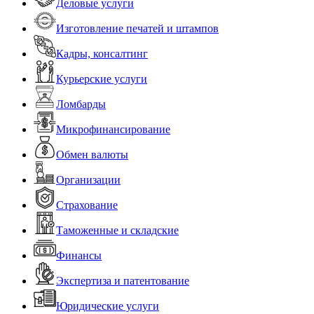
Деловые услуги
Изготовление печатей и штампов
Кадры, консалтинг
Курьерские услуги
Ломбарды
Микрофинансирование
Обмен валюты
Организации
Страхование
Таможенные и складские
Финансы
Экспертиза и патентование
Юридические услуги