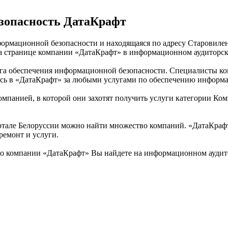
зопасность ДатаКрафт
формационной безопасности и находящаяся по адресу Старовиленс
на странице компании «ДатаКрафт» в информационном аудиторск
луга обеспечения информационной безопасности. Специалисты к
тесь в «ДатаКрафт» за любыми услугами по обеспечению информ
омпанией, в которой они захотят получить услуги категории Ко
але Белоруссии можно найти множество компаний. «ДатаКрафт» 
емонт и услуги.
о компании «ДатаКрафт» Вы найдете на информационном аудито