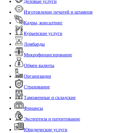
Деловые услуги
Изготовление печатей и штампов
Кадры, консалтинг
Курьерские услуги
Ломбарды
Микрофинансирование
Обмен валюты
Организации
Страхование
Таможенные и складские
Финансы
Экспертиза и патентование
Юридические услуги