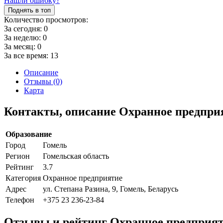
Нашли ошибку?
Поднять в топ
Количество просмотров:
За сегодня:
0
За неделю:
0
За месяц:
0
За все время:
13
Описание
Отзывы (0)
Карта
Контакты, описание Охранное предпри
Образование
Город
Гомель
Регион
Гомельская область
Рейтинг
3.7
Категория
Охранное предприятие
Адрес
ул. Степана Разина, 9, Гомель, Беларусь
Телефон
+375 23 236-23-84
Отзывы и рейтинг Охранное предприят