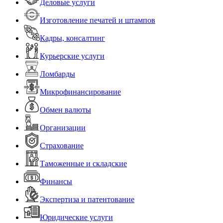
Деловые услуги
Изготовление печатей и штампов
Кадры, консалтинг
Курьерские услуги
Ломбарды
Микрофинансирование
Обмен валюты
Организации
Страхование
Таможенные и складские
Финансы
Экспертиза и патентование
Юридические услуги