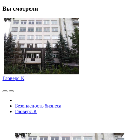
Вы смотрели
Гловерс-К
Безопасность бизнеса
Гловерс-К