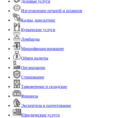
Деловые услуги
Изготовление печатей и штампов
Кадры, консалтинг
Курьерские услуги
Ломбарды
Микрофинансирование
Обмен валюты
Организации
Страхование
Таможенные и складские
Финансы
Экспертиза и патентование
Юридические услуги