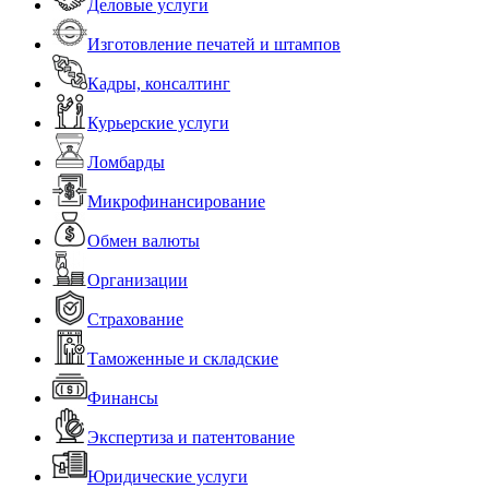
Деловые услуги
Изготовление печатей и штампов
Кадры, консалтинг
Курьерские услуги
Ломбарды
Микрофинансирование
Обмен валюты
Организации
Страхование
Таможенные и складские
Финансы
Экспертиза и патентование
Юридические услуги