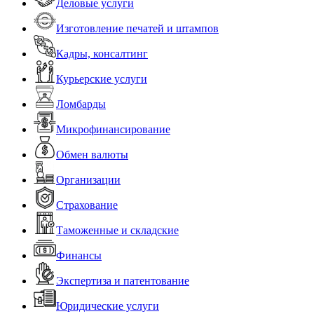
Деловые услуги
Изготовление печатей и штампов
Кадры, консалтинг
Курьерские услуги
Ломбарды
Микрофинансирование
Обмен валюты
Организации
Страхование
Таможенные и складские
Финансы
Экспертиза и патентование
Юридические услуги